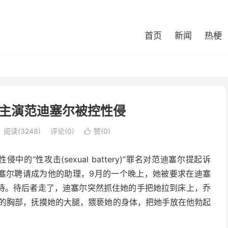
首页
新闻
热梗
主演范迪塞尔被控性侵
阅读(3248)
评论(0)
赞(
0
)

中的“性攻击(sexual battery)”罪名对范迪塞尔提起诉
迪塞尔聘请成为他的助理，9月的一个晚上，她被要求在迪塞
侍。待后者走了，迪塞尔突然抓住她的手把她拉到床上，乔
她的胸部，抚摸她的大腿，猥亵她的身体，把她手放在他勃起