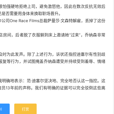
很怕强硬地拒绝上司，避免激怒他，因此在数次反抗无效后
己是否需要用身体来换取职场晋升。
ne Race Films总裁萨曼莎·文森特解雇，丢掉了这份
店房间，后者脱了衣服躺到床上邀请她“过来”，乔纳森非常
及时为此发声。除了上述行为，诉状还指控迪塞尔有性别歧
报复等行为，并试图掩盖乔纳森遭受并持续受到羞辱、情绪
控：“我明确地表示：范·迪塞尔坚决地、完全地否认这一指控。这
雇员13年前的声称。我们有明确的证据可以完全驳倒这些离
0
)
打赏