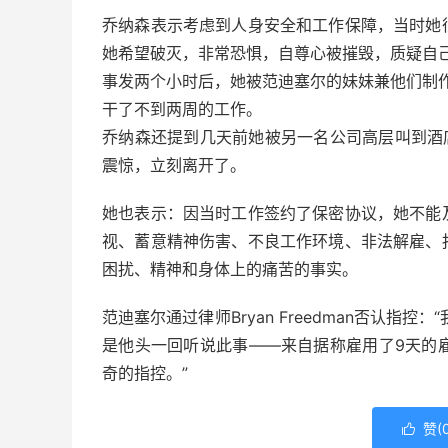
乔纳森表示考虑到人身安全和工作保障，当时她
她希望破灭，非常恐惧，自尊心被摧毁，质疑自
事发两个小时后，她被范迪塞尔的妹妹兼他们制作公司O
干了不到两周的工作。
乔纳森还提到几天前她被另一名公司高层叫到酒
震惊，立刻离开了。
她也表示：因当时工作签约了保密协议，她不能
视、蓄意精神伤害、不良工作环境、非法解雇、
困扰、精神和身体上的痛苦的事实。
范迪塞尔通过律师Bryan Freedman否认指
是他头一回听说此事——来自据称雇用了9天的
奇的指控。”
赞(
