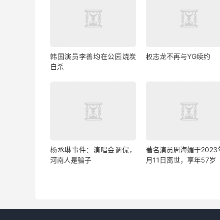
韩国演员李善均在公园烧炭
权志龙不再与YG续约
自杀
杨丞琳事件：演唱会调侃，
著名演员周海媚于2023
河南人是骗子
月11日离世，享年57岁