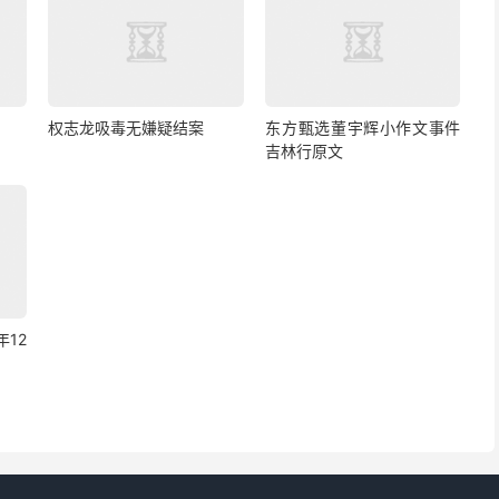
权志龙吸毒无嫌疑结案
东方甄选董宇辉小作文事件
吉林行原文
年12