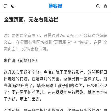
博客屋




全宽页面，无左右侧边栏
注：要创建全宽页面，只需通过WordPress后台新建或编辑
文章，在界面右侧区域找到“页面属性” -> “模板”，选择“全
宽页面”，发布/更新即可。
朱自清《荷塘月色》
这几天心里颇不宁静。今晚在院子里坐着乘凉，忽然想起日
日走过的荷塘，在这满月的光里，总该另有一番样子吧。月
亮渐渐地升高了，墙外马路上孩子们的欢笑，已经听不见
了；妻在屋里拍着闰儿，迷迷糊糊地哼着眠歌。我悄悄地披
了大衫，带上门出去。
沿着荷塘，是一条曲折的小煤屑路。这是一条幽僻的路；白