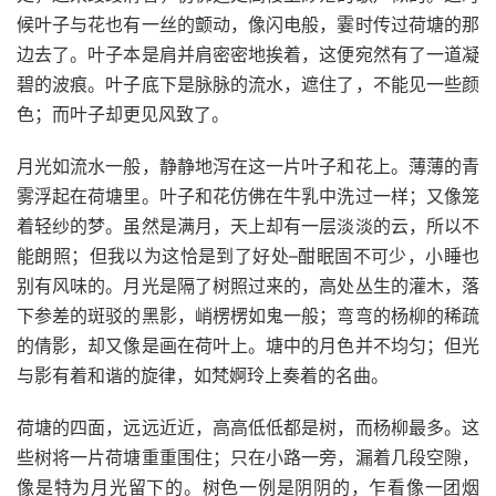
候叶子与花也有一丝的颤动，像闪电般，霎时传过荷塘的那
边去了。叶子本是肩并肩密密地挨着，这便宛然有了一道凝
碧的波痕。叶子底下是脉脉的流水，遮住了，不能见一些颜
色；而叶子却更见风致了。
月光如流水一般，静静地泻在这一片叶子和花上。薄薄的青
雾浮起在荷塘里。叶子和花仿佛在牛乳中洗过一样；又像笼
着轻纱的梦。虽然是满月，天上却有一层淡淡的云，所以不
能朗照；但我以为这恰是到了好处–酣眠固不可少，小睡也
别有风味的。月光是隔了树照过来的，高处丛生的灌木，落
下参差的斑驳的黑影，峭楞楞如鬼一般；弯弯的杨柳的稀疏
的倩影，却又像是画在荷叶上。塘中的月色并不均匀；但光
与影有着和谐的旋律，如梵婀玲上奏着的名曲。
荷塘的四面，远远近近，高高低低都是树，而杨柳最多。这
些树将一片荷塘重重围住；只在小路一旁，漏着几段空隙，
像是特为月光留下的。树色一例是阴阴的，乍看像一团烟