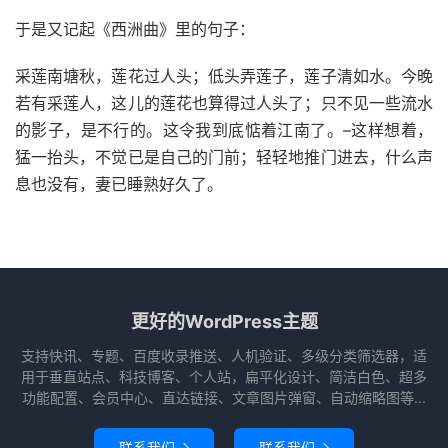
于是又记起《西洲曲》里的句子：
采莲南塘秋，莲花过人头；低头弄莲子，莲子清如水。今晚
若有采莲人，这儿的莲花也算得过人头了；只不见一些流水
的影子，是不行的。这令我到底惦着江南了。–这样想着，
猛一抬头，不觉已是自己的门前；轻轻地推门进去，什么声
息也没有，妻已睡熟好久了。
更好的WordPress主题
支持快讯、专题、百度收录推送、人机验证、多级分类筛选器，适
用于垂直站点、科技博客、个人站，扁平化设计、简洁白色、超多
功能配置、会员中心、直达链接、文章图片弹窗、自动缩略图等...
联系我们
联系我们