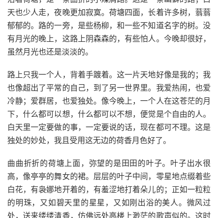
天也少人走，夜晚更加寂寞。荷塘四面，长着许多树，蓊蓊
郁郁的。路的一旁，是些杨柳，和一些不知道名字的树。没
有月光的晚上，这路上阴森森的，有些怕人。今晚却很好，
虽然月光也还是淡淡的。
路上只我一个人，背着手踱着。这一片天地好像是我的；我
也像超出了平常的自己，到了另一世界里。我爱热闹，也爱
冷静；爱群居，也爱独处。像今晚上，一个人在这苍茫的月
下，什么都可以想，什么都可以不想，便觉是个自由的人。
白天里一定要做的事，一定要说的话，现在都可不理。这是
独处的妙处，我且受用这无边的荷香月色好了。
曲曲折折的荷塘上面，弥望的是田田的叶子。叶子出水很
高，像亭亭的舞女的裙。层层的叶子中间，零星地点缀着些
白花，有袅娜地开着的，有羞涩地打着朵儿的；正如一粒粒
的明珠，又如碧天里的星星，又如刚出浴的美人。微风过
处，送来缕缕清香，仿佛远处高楼上渺茫的歌声似的。这时