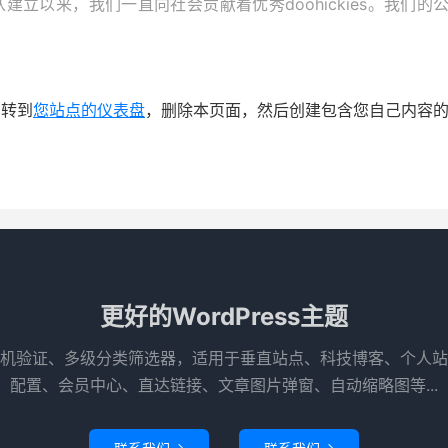
1年，自从建立以来，我们一直向社会贡献着优秀doohickies。
您转到
您站点的仪表盘
，删除本页面，然后创建包含您自己内容
更好的WordPress主题
机验证、多级分类筛选器，适用于垂直站点、科技博客、个人站
配置、会员中心、直达链接、文章图片弹窗、自动缩略图等...