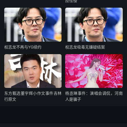
控性侵
权志龙不再与YG续约
权志龙吸毒无嫌疑结案
东方甄选董宇辉小作文事件吉林
杨丞琳事件：演唱会调侃，河南
行原文
人是骗子