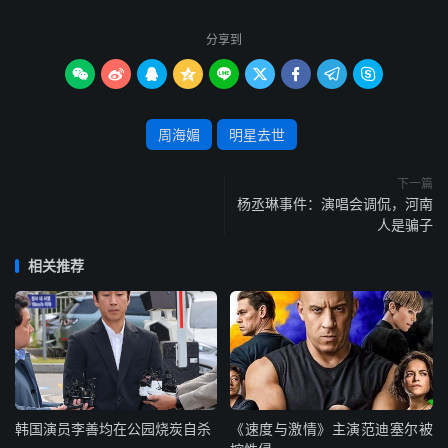
分享到









周海媚
明星去世
下一篇
杨丞琳事件：演唱会调侃，河南
人是骗子
相关推荐
韩国演员李善均在公园烧炭自杀
《速度与激情》主演范迪塞尔被