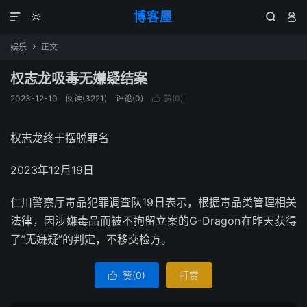
博客屋




娱乐
正文

权志龙吸毒无嫌疑结案
2023-12-19
阅读(3221)
评论(0)
赞(
0
)

权志龙终于摆脱罪名
2023年12月19日
仁川警察厅毒品犯罪调查队19日表示，根据毒品类管理相关
法律，因涉嫌毒品而被不拘留立案的G-Dragon在昨天获得
了”无嫌疑”的判定，不移交检方。
赞(
0
)
打赏
