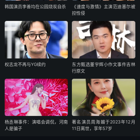
韩国演员李善均在公园烧炭自杀
《速度与激情》主演范迪塞尔被
控性侵
权志龙不再与YG续约
东方甄选董宇辉小作文事件吉林
行原文
杨丞琳事件：演唱会调侃，河南
著名演员周海媚于2023年12月
人是骗子
11日离世，享年57岁