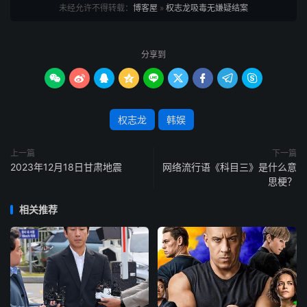
未经允许不得转载：
博客屋
»
权志龙吸毒无嫌疑结案
分享到









权志龙
韩娱
上一篇
下一篇
2023年12月18日甘肃地震
网络流行语《科目三》是什么意
思梗？
相关推荐