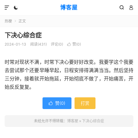
博客屋




热梗
正文

下决心综合症
2024-01-13
阅读(431)
评论(0)
赞(
0
)

时常对现状不满，时常下决心要好好改变。我要学这个我要
去尝试那个还要早睡早起，日程安排得满满当当。然后坚持
三分钟，接着就开始拖延，开始彻底不做了，开始痛苦，开
始反反复复。
赞(
0
)
打赏

未经允许不得转载：
博客屋
»
下决心综合症