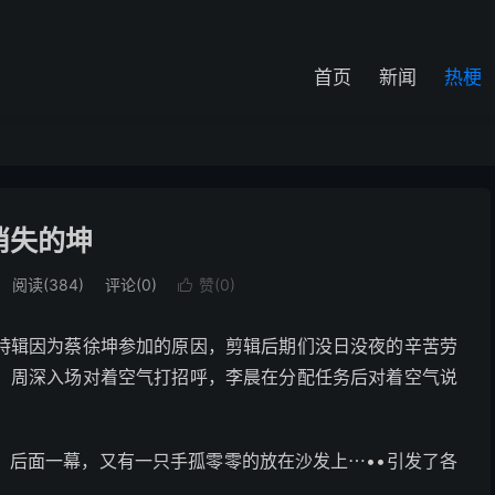
首页
新闻
热梗
消失的坤
阅读(384)
评论(0)
赞(
0
)

特辑因为蔡徐坤参加的原因，剪辑后期们没日没夜的辛苦劳
。周深入场对着空气打招呼，李晨在分配任务后对着空气说
，后面一幕，又有一只手孤零零的放在沙发上⋯••引发了各