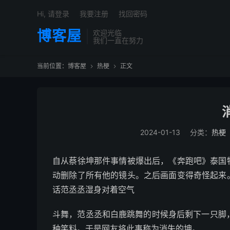
Hi, 请登录
我要注册
找回密码
博客屋
欢迎光临
我们一直在努力
当前位置：
博客屋
热梗
正文


2024-01-13
分类：
热梗
自从蔡徐坤那件事情被爆出后，《奔跑吧》泰国
动删除了所有他的镜头。之后画面变得奇怪起来
话范丞丞湿身对着空气
斗舞，范丞丞和白鹿跳舞的时候身后剩下一只脚
种笑料。于是网友将此事称为消失的坤。