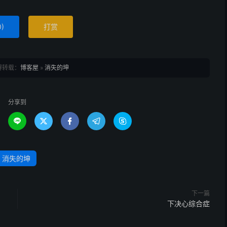
0
)
打赏
得转载：
博客屋
»
消失的坤
分享到





消失的坤
下一篇
下决心综合症