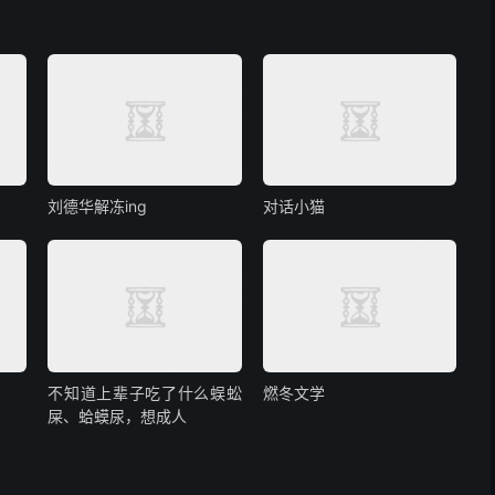
刘德华解冻ing
对话小猫
不知道上辈子吃了什么蜈蚣
燃冬文学
屎、蛤蟆尿，想成人