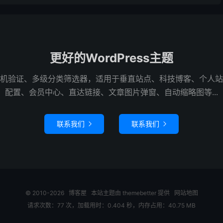
更好的WordPress主题
机验证、多级分类筛选器，适用于垂直站点、科技博客、个人站
配置、会员中心、直达链接、文章图片弹窗、自动缩略图等...
联系我们
联系我们


© 2010-2026
博客屋
本站主题由
themebetter
提供
网站地图
请求次数：77 次，加载用时：0.404 秒，内存占用：40.75 MB