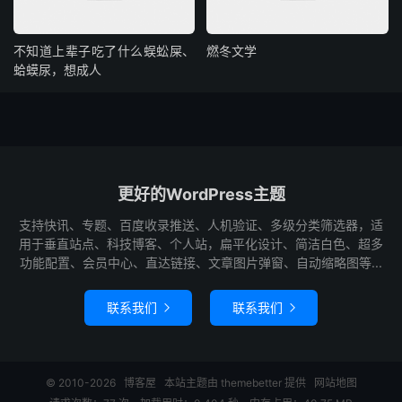
不知道上辈子吃了什么蜈蚣屎、
燃冬文学
蛤蟆尿，想成人
更好的WordPress主题
支持快讯、专题、百度收录推送、人机验证、多级分类筛选器，适
用于垂直站点、科技博客、个人站，扁平化设计、简洁白色、超多
功能配置、会员中心、直达链接、文章图片弹窗、自动缩略图等...
联系我们
联系我们


© 2010-2026
博客屋
本站主题由
themebetter
提供
网站地图