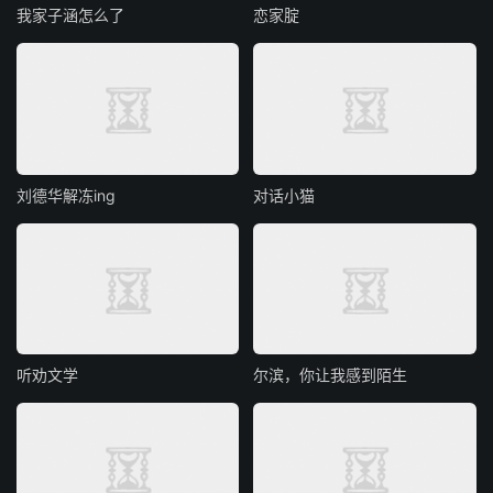
我家子涵怎么了
恋家腚
刘德华解冻ing
对话小猫
听劝文学
尔滨，你让我感到陌生