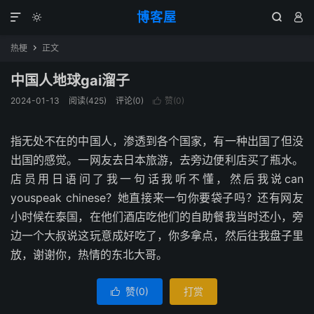
博客屋




热梗
正文

中国人地球gai溜子
2024-01-13
阅读(425)
评论(0)
赞(
0
)

指无处不在的中国人，渗透到各个国家，有一种出国了但没
出国的感觉。一网友去日本旅游，去旁边便利店买了瓶水。
店员用日语问了我一句话我听不懂，然后我说can
youspeak chinese？她直接来一句你要袋子吗？还有网友
小时候在泰国，在他们酒店吃他们的自助餐我当时还小，旁
边一个大叔说这玩意成好吃了，你多拿点，然后往我盘子里
放，谢谢你，热情的东北大哥。
赞(
0
)
打赏
