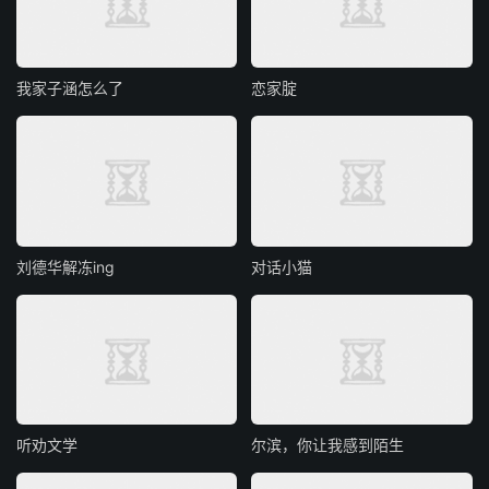
我家子涵怎么了
恋家腚
刘德华解冻ing
对话小猫
听劝文学
尔滨，你让我感到陌生