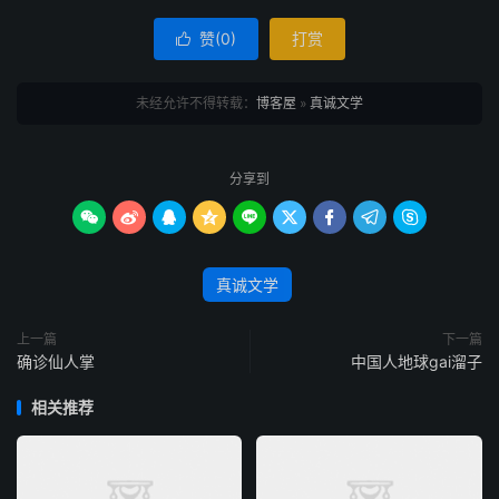
赞(
0
)
打赏

未经允许不得转载：
博客屋
»
真诚文学
分享到









真诚文学
上一篇
下一篇
确诊仙人掌
中国人地球gai溜子
相关推荐