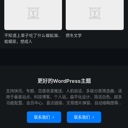
不知道上辈子吃了什么蜈蚣屎、
燃冬文学
蛤蟆尿，想成人
更好的WordPress主题
支持快讯、专题、百度收录推送、人机验证、多级分类筛选器，适
用于垂直站点、科技博客、个人站，扁平化设计、简洁白色、超多
功能配置、会员中心、直达链接、文章图片弹窗、自动缩略图等...
联系我们
联系我们

