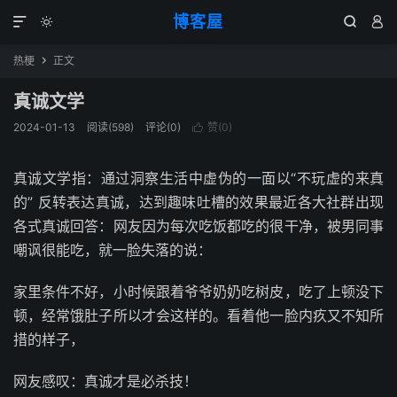
博客屋




热梗
正文

真诚文学
2024-01-13
阅读(598)
评论(0)
赞(
0
)

真诚文学指：通过洞察生活中虚伪的一面以“不玩虚的来真
的” 反转表达真诚，达到趣味吐槽的效果最近各大社群出现
各式真诚回答：网友因为每次吃饭都吃的很干净，被男同事
嘲讽很能吃，就一脸失落的说：
家里条件不好，小时候跟着爷爷奶奶吃树皮，吃了上顿没下
顿，经常饿肚子所以才会这样的。看着他一脸内疚又不知所
措的样子，
网友感叹：真诚才是必杀技！