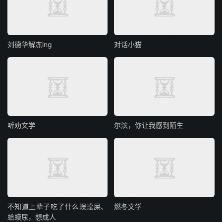
刘德华解冻ing
对话小猫
听劝文学
尔滨，你让我感到陌生
不知道上辈子吃了什么蜈蚣屎、
燃冬文学
蛤蟆尿，想成人