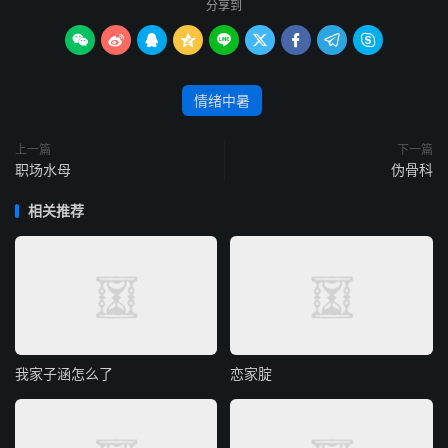
分享到









情绪中暑
上一篇
下一篇
职场水母
伪骨科
相关推荐
我家子涵怎么了
恋家腚