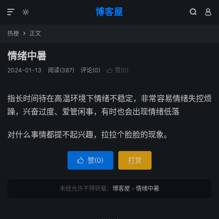
博客屋




热梗
正文

情绪中暑
2024-01-13
阅读(387)
评论(0)
赞(
0
)

指长时间待在高温环境下情绪不稳定，非常容易情绪失控烦
躁，兴奋过度、爱管闲事，有时也会出现情绪低落
对什么事情都提不起兴趣，拉拉个脸脸的现象。
赞(
0
)
打赏

未经允许不得转载：
博客屋
»
情绪中暑