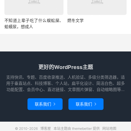
不知道上辈子吃了什么蜈蚣屎、
燃冬文学
蛤蟆尿，想成人
更好的WordPress主题
支持快讯、专题、百度收录推送、人机验证、多级分类筛选器，适
用于垂直站点、科技博客、个人站，扁平化设计、简洁白色、超多
功能配置、会员中心、直达链接、文章图片弹窗、自动缩略图等...
联系我们
联系我们


© 2010-2026
博客屋
本站主题由
themebetter
提供
网站地图