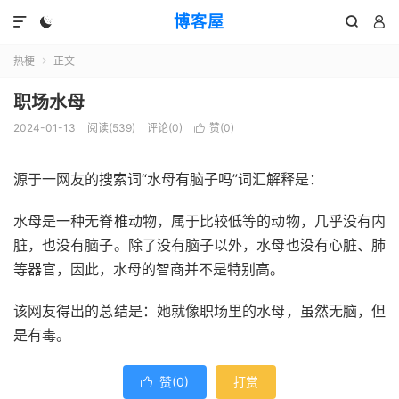
博客屋




热梗
正文

职场水母
2024-01-13
阅读(539)
评论(0)
赞(
0
)

源于一网友的搜索词“水母有脑子吗”词汇解释是：
水母是一种无脊椎动物，属于比较低等的动物，几乎没有内
脏，也没有脑子。除了没有脑子以外，水母也没有心脏、肺
等器官，因此，水母的智商并不是特别高。
该网友得出的总结是：她就像职场里的水母，虽然无脑，但
是有毒。
赞(
0
)
打赏
