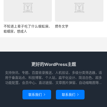
不知道上辈子吃了什么蜈蚣屎、
燃冬文学
蛤蟆尿，想成人
更好的WordPress主题
支持快讯、专题、百度收录推送、人机验证、多级分类筛选器，适
用于垂直站点、科技博客、个人站，扁平化设计、简洁白色、超多
功能配置、会员中心、直达链接、文章图片弹窗、自动缩略图等...
联系我们
联系我们

