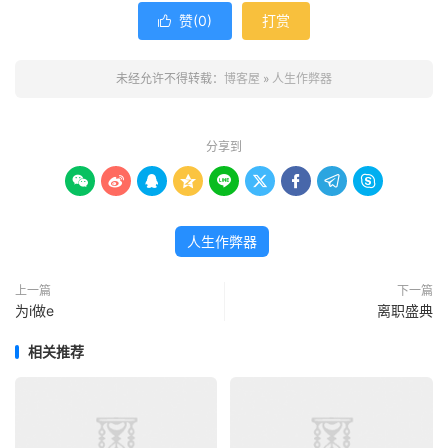
赞(
0
)
打赏

未经允许不得转载：
博客屋
»
人生作弊器
分享到









人生作弊器
上一篇
下一篇
为i做e
离职盛典
相关推荐