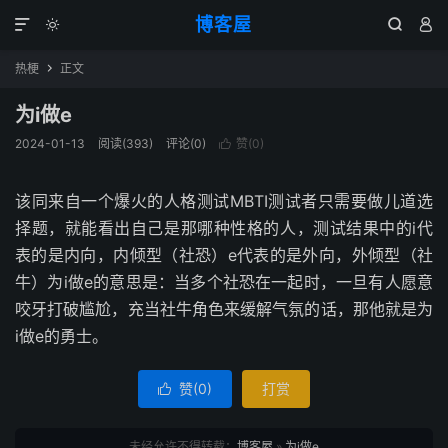
博客屋




热梗
正文

为i做e
2024-01-13
阅读(393)
评论(0)
赞(
0
)

该同来自一个爆火的人格测试MBTI测试者只需要做儿道选
择题，就能看出自己是那哪种性格的人，测试结果中的i代
表的是内向，内倾型（社恐）e代表的是外向，外倾型（社
牛）为i做e的意思是：当多个社恐在一起时，一旦有人愿意
咬牙打破尴尬，充当社牛角色来缓解气氛的话，那他就是为
i做e的勇士。
赞(
0
)
打赏

未经允许不得转载：
博客屋
»
为i做e