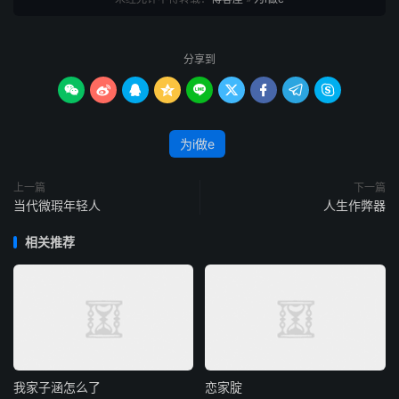
分享到









为i做e
上一篇
下一篇
当代微瑕年轻人
人生作弊器
相关推荐
我家子涵怎么了
恋家腚