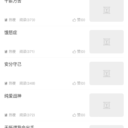
干薪万苦
热梗
阅读(373)
赞(
0
)


饿怒症
热梗
阅读(371)
赞(
0
)


安分守己
热梗
阅读(348)
赞(
0
)


纯爱战神
热梗
阅读(372)
赞(
0
)


无所谓我会出手