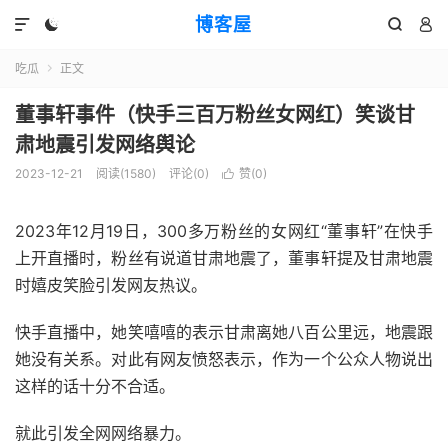
博客屋




吃瓜
正文

董事轩事件（快手三百万粉丝女网红）笑谈甘
肃地震引发网络舆论
2023-12-21
阅读(1580)
评论(0)
赞(
0
)

2023年12月19日，300多万粉丝的女网红“董事轩”在快手
上开直播时，粉丝有说道甘肃地震了，董事轩提及甘肃地震
时嬉皮笑脸引发网友热议。
快手直播中，她笑嘻嘻的表示甘肃离她八百公里远，地震跟
她没有关系。对此有网友愤怒表示，作为一个公众人物说出
这样的话十分不合适。
就此引发全网网络暴力。