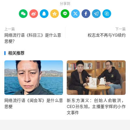
分享到









上一篇
下一篇
网络流行语《科目三》是什么意
权志龙不再与YG续约
思梗？
相关推荐
网络流行语《闻会军》是什么意
新东方演义：创始人俞敏洪，
思梗
CEO孙东旭，主播董宇辉的小作
文事件