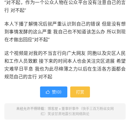
“对不起，作为一个公众人物在公众平台没有注意自己的言
行 对不起”
本人下播了解情况后就严重认识到自己的错误 但是没有想
到事情发酵的这么严重 我自己也不知道该怎么办 所以到现
在才做出回应“对不起”
这个视频是对我的不当言行向广大网友 同胞以及灾区人民
和工作人员致歉 接下来的时间本人也会关注灾区进展 希望
灾难早日平息 我也为此尽绵薄之力以后在生活各方面都会
规范自己的言行 对不起
赞(
0
)
打赏

未经允许不得转载：
博客屋
»
董事轩事件（快手三百万粉丝女网
红）笑谈甘肃地震引发网络舆论