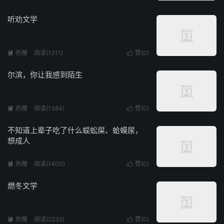
听劝文学
热梗
阅读(1311)
赞(
0
)


尔滨，你让我感到陌生
热梗
阅读(1384)
赞(
0
)


不知道上辈子吃了什么蜈蚣屎、蛤蟆尿，
想成人
热梗
阅读(1400)
赞(
0
)


燃冬文学
热梗
阅读(2235)
赞(
0
)

