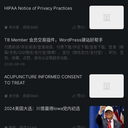
HIPAA Notice of Privacy Practices
未分类
阅读(698)
赞(
0
)


TB Member 会员交易插件，WordPress建站好帮手
付费阅读/评论阅读/登录阅读、付费下载/评论下载/登录下载、登录（邮
箱/手机/QQ/微信/支付宝/微博）、支付（微信支付/支付宝）、积分、签
到、收藏、点赞、身份认证等超多功能...
2026-08-09
ACUPUNCTURE INFORMED CONSENT
TO TREAT
未分类
阅读(664)
赞(
0
)


2024美国大选：川普赢得Iowa党内初选
新闻
阅读(1349)
赞(
0
)

