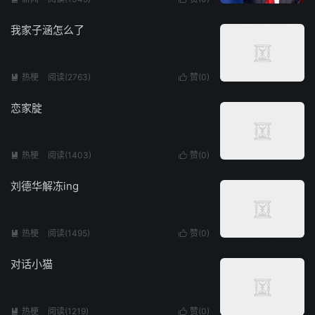
我家子涵怎么了
热梗
阅读(2763)
赞(
0
)


恋家腚
热梗
阅读(1403)
赞(
0
)


刘德华解冻ing
热梗
阅读(1495)
赞(
0
)


对话小猫
热梗
阅读(1219)
赞(
0
)

