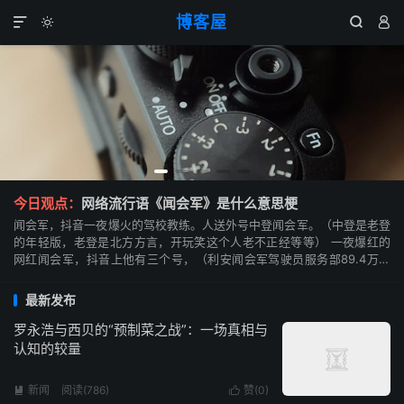
博客屋




今日观点：
网络流行语《闻会军》是什么意思梗
闻会军，抖音一夜爆火的驾校教练。人送外号中登闻会军。（中登是老登
的年轻版，老登是北方方言，开玩笑这个人老不正经等等） 一夜爆红的
网红闻会军，抖音上他有三个号，（利安闻会军驾驶员服务部89.4万粉
丝）负责给儿子子涵挣学费，（闻神430万粉丝）...
最新发布
罗永浩与西贝的“预制菜之战”：一场真相与
认知的较量
新闻
阅读(786)
赞(
0
)

