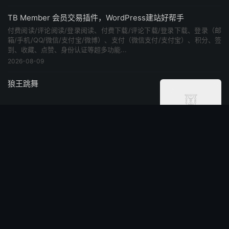
TB Member 会员交易插件，WordPress建站好帮手
付费阅读/评论阅读/登录阅读、付费下载/评论下载/登录下载、登录（邮
箱/手机/QQ/微信/支付宝/微博）、支付（微信支付/支付宝）、积分、签
到、收藏、点赞、身份认证等超多功能...
2026-08-09
狼王跳舞
热梗
阅读(2782)
赞(
0
)


打听式旅游
热梗
阅读(611)
赞(
0
)


chipil猫