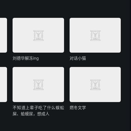
刘德华解冻ing
对话小猫
不知道上辈子吃了什么蜈蚣
燃冬文学
屎、蛤蟆尿，想成人