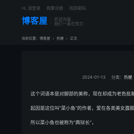
Hi, 请登录
我要注册
找回密码
博客屋
欢迎光临
我们一直在努力
当前位置：
博客屋
热梗
正文


2024-01-13
分类：
热梗
这个词语本是对脚部的美称，现在却成为老色批
起因是这位叫”菜小鱼”的作者，爱在各类美女露脚的
所以菜小鱼也被称为“典狱长”，