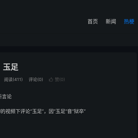
首页
新闻
热梗
玉足
阅读(411)
评论(0)
赞(
0
)

新言论
视频下评论“玉足”，因“玉足“音”狱卒”