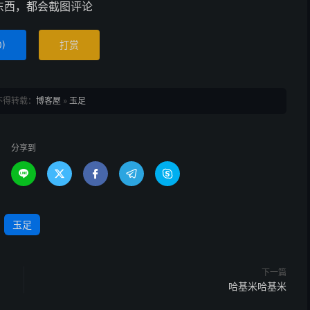
东西，都会截图评论
0
)
打赏
不得转载：
博客屋
»
玉足
分享到





玉足
下一篇
哈基米哈基米