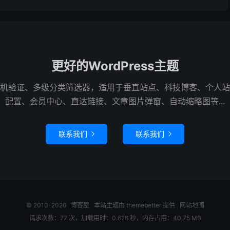
更好的WordPress主题
机验证、多级分类筛选器，适用于垂直站点、科技博客、个人站
配置、会员中心、直达链接、文章图片弹窗、自动缩略图等...
联系我们
联系我们


© 2010-2026
博客屋
本站主题由
themebetter
提供
网站地图
请求次数：77 次，加载用时：0.626 秒，内存占用：40.75 MB