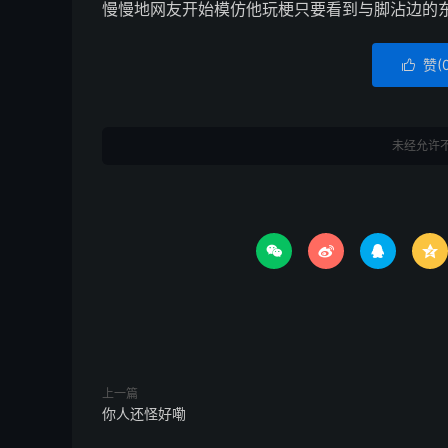
慢慢地网友开始模仿他玩梗只要看到与脚沾边的
赞(

未经允许




上一篇
你人还怪好嘞