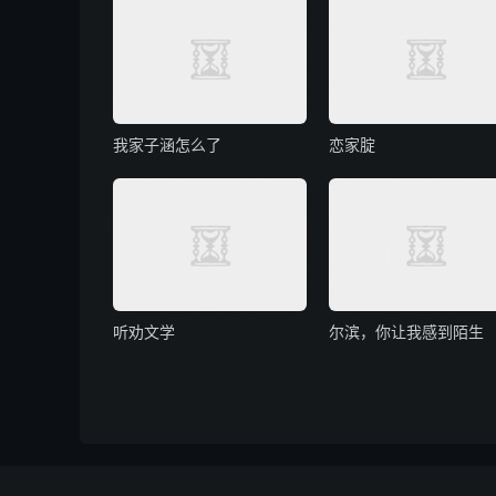
我家子涵怎么了
恋家腚
听劝文学
尔滨，你让我感到陌生