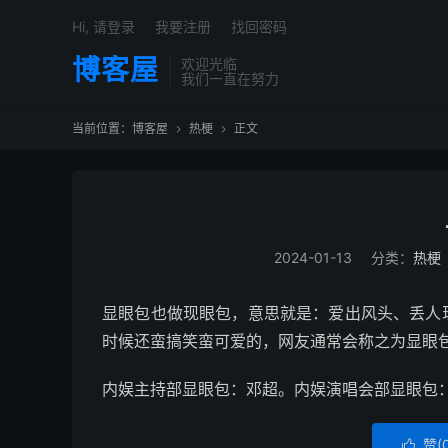
Hi, 请登录
我要注册
找回密码
博客屋
欢迎光临
我们一直在努力
当前位置：
博客屋
热梗
正文


2024-01-13
分类：
热梗
显眼包也做现眼包，意思就是：爱出风头、丢人
时候还蛮搞笑蛮可爱的，网友通常会称之为显眼
内娱主持部显眼包：邓超。内娱演唱会部显眼包
赞(
