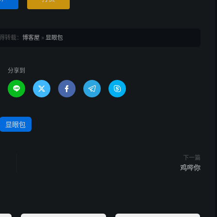
得转载：
博客屋
»
显眼包
分享到





显眼包
下一篇
鸡哔你