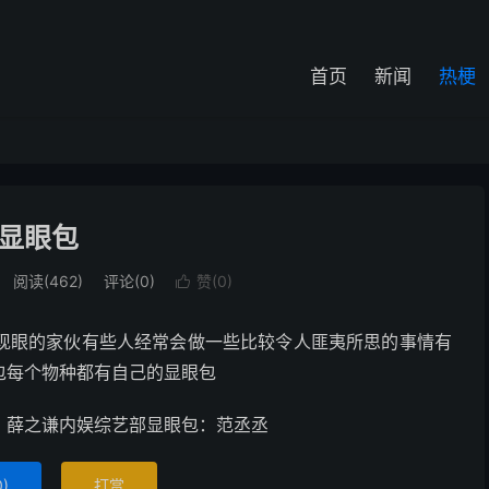
首页
新闻
热梗
显眼包
阅读(462)
评论(0)
赞(
0
)

现眼的家伙有些人经常会做一些比较令人匪夷所思的事情有
包每个物种都有自己的显眼包
：薛之谦内娱综艺部显眼包：范丞丞
0
)
打赏