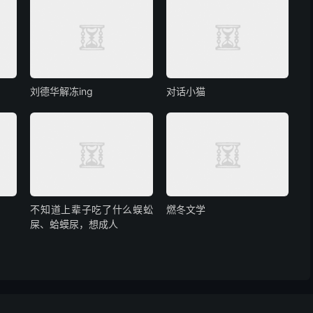
刘德华解冻ing
对话小猫
不知道上辈子吃了什么蜈蚣
燃冬文学
屎、蛤蟆尿，想成人