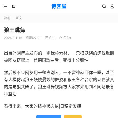
博客屋




热梗
正文

狼王跳舞
2024-01-16
阅读(2783)
评论(0)
赞(
0
)

出自外网博主发布的一则绿幕素材，一只狼妖娆的步伐近期
被网友搭配上一首德国歌曲后，变得十分魔性
然后被不少网友用来整蛊别人，一不留神就吓你一跳，甚至
有人模仿起狼王妖娆曼妙的舞姿和狼王各种合跳的现在就真
的是与狼共舞了，狼王跳舞视频被大家拿来用到不同场景各
种整活
看得出来，大家的精神状态依|日稳定发挥