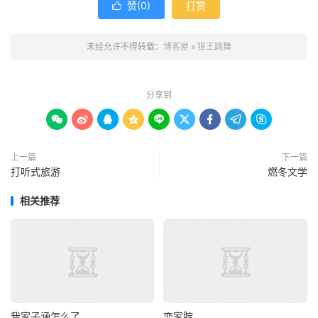
赞(
0
)
打赏

未经允许不得转载：
博客屋
»
狼王跳舞
分享到









上一篇
下一篇
打听式旅游
燃冬文学
相关推荐
我家子涵怎么了
恋家腚