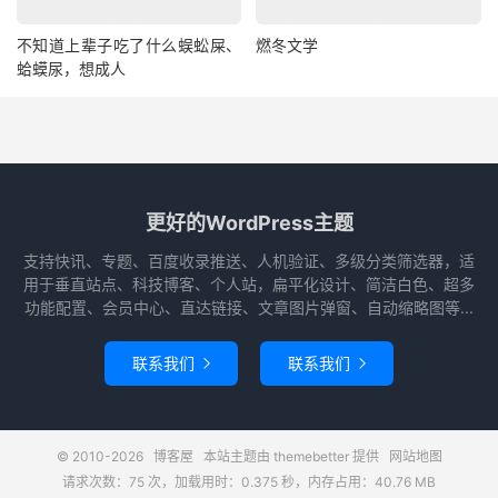
不知道上辈子吃了什么蜈蚣屎、
燃冬文学
蛤蟆尿，想成人
更好的WordPress主题
支持快讯、专题、百度收录推送、人机验证、多级分类筛选器，适
用于垂直站点、科技博客、个人站，扁平化设计、简洁白色、超多
功能配置、会员中心、直达链接、文章图片弹窗、自动缩略图等...
联系我们
联系我们


© 2010-2026
博客屋
本站主题由
themebetter
提供
网站地图
请求次数：75 次，加载用时：0.375 秒，内存占用：40.76 MB