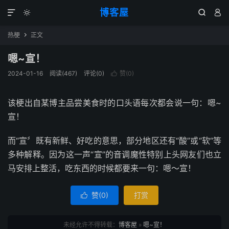
博客屋




热梗
正文

嗯~宣！
2024-01-16
阅读(467)
评论(0)
赞(
0
)

该梗出自某博主品尝美食时的口头语每次都会说一句：嗯~
宣！
而“宣〞既有新鲜、好吃的意思，部分地区还有“酸”或“软“等
多种解释。因为这一声“宣”的音调魔性特别上头网友们也立
马安排上整活，吃东西的时候都要来一句：嗯～宣！
赞(
0
)
打赏

未经允许不得转载：
博客屋
»
嗯~宣！