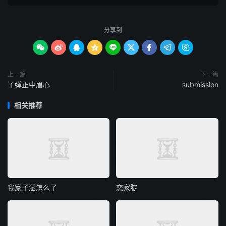
分享到









上一篇
下一篇
子弹正中眉心
submission
相关推荐
我家子涵怎么了
恋家腚