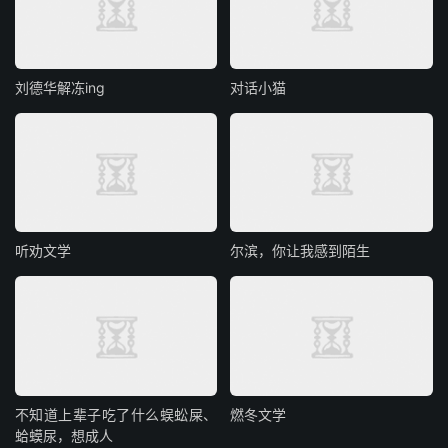
刘德华解冻ing
对话小猫
听劝文学
尔滨，你让我感到陌生
不知道上辈子吃了什么蜈蚣屎、
燃冬文学
蛤蟆尿，想成人