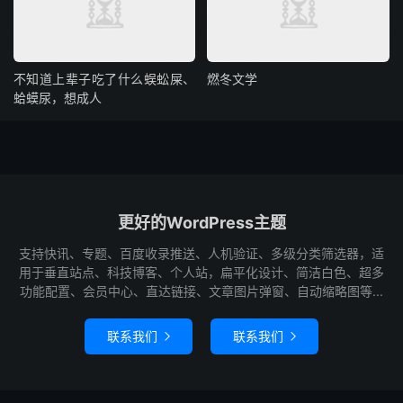
不知道上辈子吃了什么蜈蚣屎、
燃冬文学
蛤蟆尿，想成人
更好的WordPress主题
支持快讯、专题、百度收录推送、人机验证、多级分类筛选器，适
用于垂直站点、科技博客、个人站，扁平化设计、简洁白色、超多
功能配置、会员中心、直达链接、文章图片弹窗、自动缩略图等...
联系我们
联系我们

