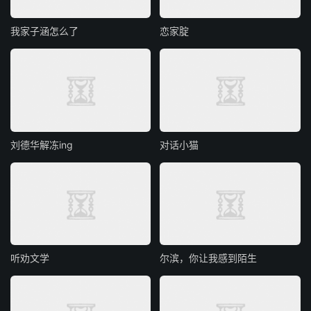
我家子涵怎么了
恋家腚
刘德华解冻ing
对话小猫
听劝文学
尔滨，你让我感到陌生