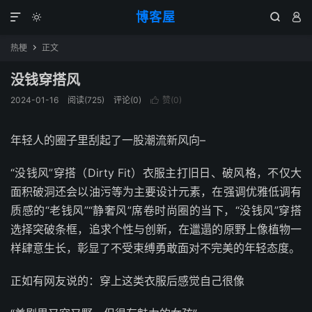
博客屋




热梗
正文

没钱穿搭风
2024-01-16
阅读(725)
评论(0)
赞(
0
)

年轻人的圈子里刮起了一股潮流新风向–
“没钱风”穿搭（Dirty Fit）衣服主打旧日、破风格，不仅大
面积破洞还会以油污等为主要设计元素，在强调优雅低调有
质感的“老钱风”“静奢风”席卷时尚圈的当下，“没钱风”穿搭
选择突破条框，追求个性与创新，在邋遢的原野上像植物一
样肆意生长，彰显了不受束缚勇敢面对不完美的年轻态度。
正如有网友说的：穿上这类衣服后感觉自己很像