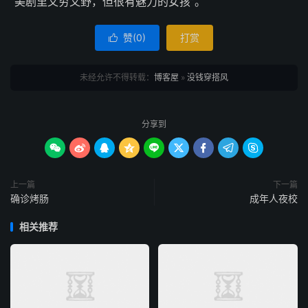
“美剧里又穷又野，但很有魅力的女孩”。
赞(
0
)
打赏

未经允许不得转载：
博客屋
»
没钱穿搭风
分享到









上一篇
下一篇
确诊烤肠
成年人夜校
相关推荐