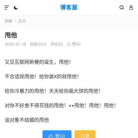
博客屋




热梗
正文

甩他
2024-01-16
阅读(401)
评论(0)
赞(
0
)

又见互联网新梗的诞生，甩他！
不合适就甩他！给你装X的就甩他！
给你冷暴力的甩他！天天给你画大饼的甩他！
对你不好舍不得花钱的甩他！••甩他！甩他！甩他！
谈对象不结婚的甩他
赞(
0
)
打赏
