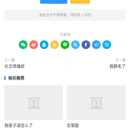
未经允许不得转载：
博客屋
»
甩他
分享到









上一篇
下一篇
社交烦燥症
我鹅毛了
相关推荐
我家子涵怎么了
恋家腚