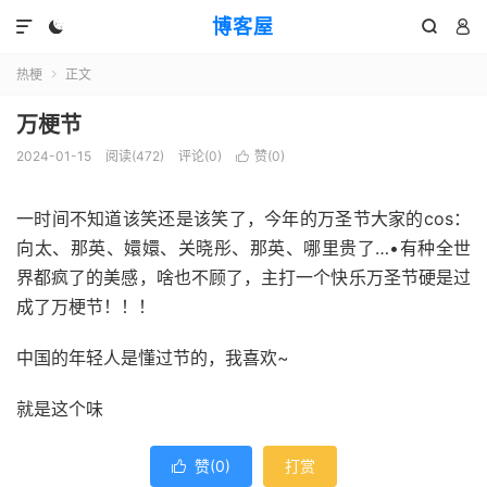
博客屋




热梗
正文

万梗节
2024-01-15
阅读(472)
评论(0)
赞(
0
)

一时间不知道该笑还是该笑了，今年的万圣节大家的cos：
向太、那英、嬛嬛、关晓彤、那英、哪里贵了…•有种全世
界都疯了的美感，啥也不顾了，主打一个快乐万圣节硬是过
成了万梗节！！！
中国的年轻人是懂过节的，我喜欢~
就是这个味
赞(
0
)
打赏
