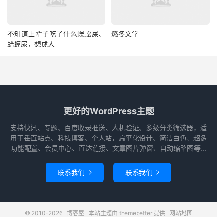
不知道上辈子吃了什么蜈蚣屎、
燃冬文学
蛤蟆尿，想成人
更好的WordPress主题
支持快讯、专题、百度收录推送、人机验证、多级分类筛选器，适
用于垂直站点、科技博客、个人站，扁平化设计、简洁白色、超多
功能配置、会员中心、直达链接、文章图片弹窗、自动缩略图等...
联系我们
联系我们


© 2010-2026
博客屋
本站主题由
themebetter
提供
网站地图