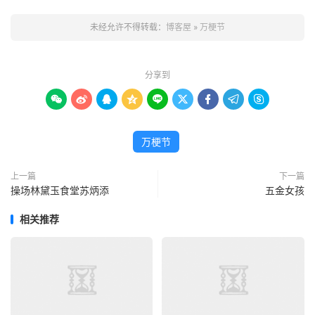
未经允许不得转载：
博客屋
»
万梗节
分享到









万梗节
上一篇
下一篇
操场林黛玉食堂苏炳添
五金女孩
相关推荐