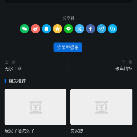
分享到









痴呆型感恩
上一篇
下一篇
无水上班
破车精神
相关推荐
我家子涵怎么了
恋家腚