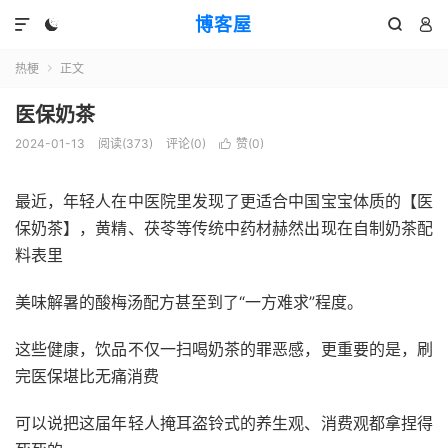
博客屋




热梗
正文

医保奶茶
2024-01-13
阅读(373)
评论(0)
赞(
0
)

最近，年轻人在中医院里发现了更适合中国宝宝体质的【医
保奶茶】，黄精、茯苓等传统中药材赫然出现在自制奶茶配
料表里
美味解暑的酸梅汤配方甚至到了“一方难求”程度。
这些健康，饮品不仅一扫喝奶茶的罪恶感，更重要的是，刷
完医保堪比无痛消费
可以说把这届年轻人掩耳盗铃式的养生观、消费观都拿捏得