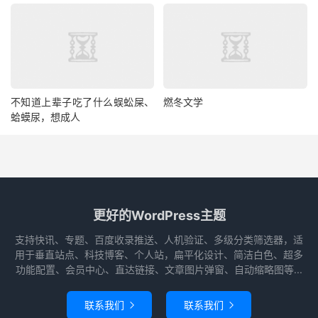
不知道上辈子吃了什么蜈蚣屎、
燃冬文学
蛤蟆尿，想成人
更好的WordPress主题
支持快讯、专题、百度收录推送、人机验证、多级分类筛选器，适
用于垂直站点、科技博客、个人站，扁平化设计、简洁白色、超多
功能配置、会员中心、直达链接、文章图片弹窗、自动缩略图等...
联系我们
联系我们

