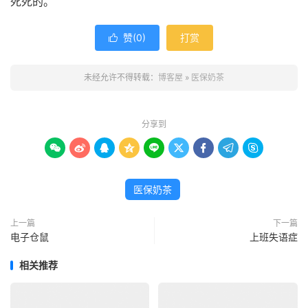
死死的。
赞(
0
)
打赏

未经允许不得转载：
博客屋
»
医保奶茶
分享到









医保奶茶
上一篇
下一篇
电子仓鼠
上班失语症
相关推荐