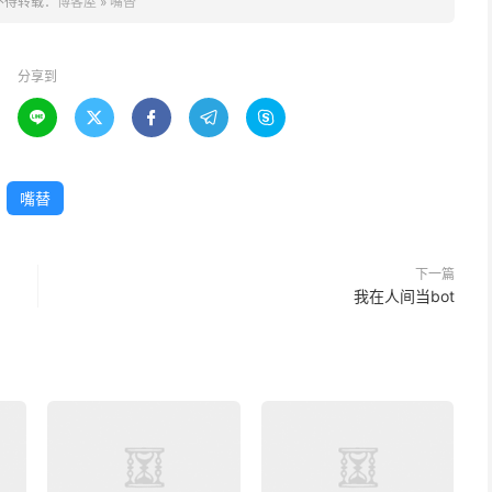
不得转载：
博客屋
»
嘴替
分享到





嘴替
下一篇
我在人间当bot