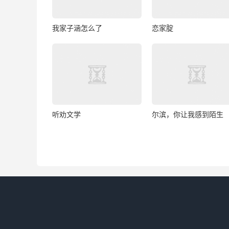
我家子涵怎么了
恋家腚
听劝文学
尔滨，你让我感到陌生