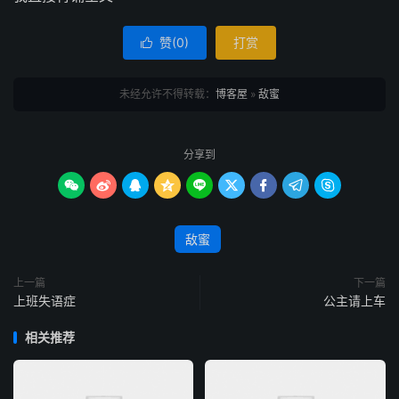
赞(
0
)
打赏

未经允许不得转载：
博客屋
»
敌蜜
分享到









敌蜜
上一篇
下一篇
上班失语症
公主请上车
相关推荐