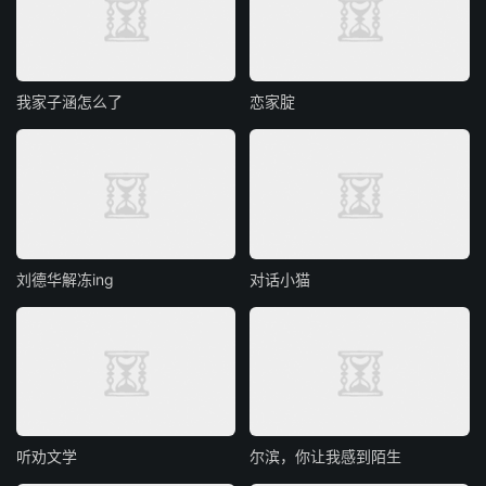
我家子涵怎么了
恋家腚
刘德华解冻ing
对话小猫
听劝文学
尔滨，你让我感到陌生