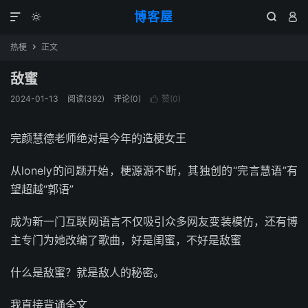
博客屋




热梗
正文

敌蜜
2024-01-13
阅读(392)
评论(0)
赞(
0
)

完颜慧德老师绝对是今年的造梗女王
从lonely的问题开始，梗源源不断，其独创的“完言慧语”有
望超越“郭语”
成为新一门互联网语言不仅吸引众多网友变装模仿，还有博
主专门为她改编了歌曲，好是闺蜜，不好是敌蜜
什么是敌蜜？就是敌人的秘密。
我直接背诵全文