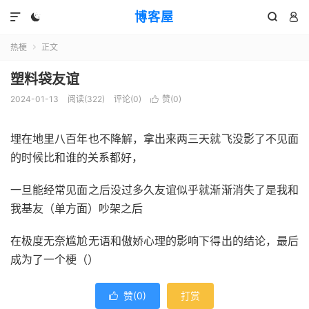
博客屋




热梗
正文

塑料袋友谊
2024-01-13
阅读(322)
评论(0)
赞(
0
)

埋在地里八百年也不降解，拿出来两三天就飞没影了不见面
的时候比和谁的关系都好，
一旦能经常见面之后没过多久友谊似乎就渐渐消失了是我和
我基友（单方面）吵架之后
在极度无奈尴尬无语和傲娇心理的影响下得出的结论，最后
成为了一个梗（）
赞(
0
)
打赏
