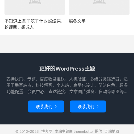
不知道上辈子吃了什么蜈蚣屎、
燃冬文学
蛤蟆尿，想成人
更好的WordPress主题
支持快讯、专题、百度收录推送、人机验证、多级分类筛选器，适
用于垂直站点、科技博客、个人站，扁平化设计、简洁白色、超多
功能配置、会员中心、直达链接、文章图片弹窗、自动缩略图等...
联系我们
联系我们


© 2010-2026
博客屋
本站主题由
themebetter
提供
网站地图