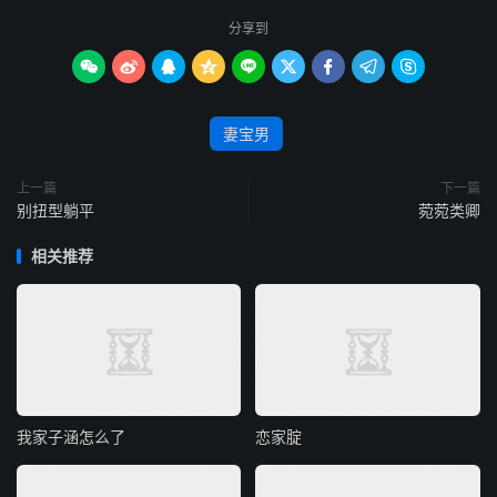
分享到









妻宝男
上一篇
下一篇
别扭型躺平
菀菀类卿
相关推荐
我家子涵怎么了
恋家腚