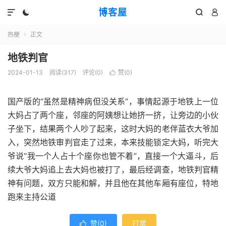
博客屋




热梗
正文

地铁判官
2024-01-13
阅读(317)
评论(0)
赞(
0
)

国产版的“虽然是精神病但没关系”，事情起源于地铁上一位
大妈占了两个座，邻座的阿姨想让她挤一挤，让旁边的小伙
子坐下，结果两个人吵了起来，这时大妈的老伴蓝衣大爷加
入，突然地铁审判官走了过来，本来技能锁定大妈，听完大
爷说“我一个人占十个座你也管不着”，直接一个大逼斗，后
续大爷大妈追上去大妈也被打了，最后经调查，地铁判官精
神有问题，双方只能和解，并且他在其他车厢有座位，特地
跑来主持公道
赞(
0
)
打赏
