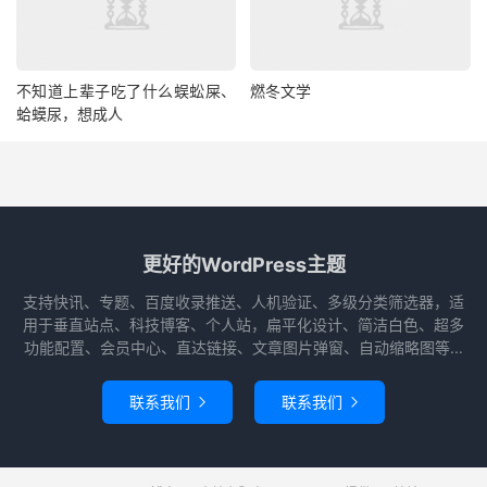
不知道上辈子吃了什么蜈蚣屎、
燃冬文学
蛤蟆尿，想成人
更好的WordPress主题
支持快讯、专题、百度收录推送、人机验证、多级分类筛选器，适
用于垂直站点、科技博客、个人站，扁平化设计、简洁白色、超多
功能配置、会员中心、直达链接、文章图片弹窗、自动缩略图等...
联系我们
联系我们

