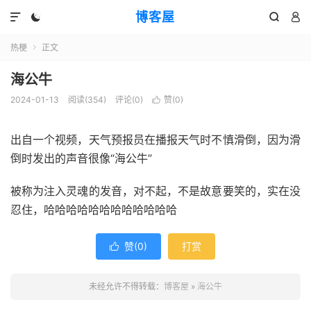
博客屋




热梗
正文

海公牛
2024-01-13
阅读(354)
评论(0)
赞(
0
)

出自一个视频，天气预报员在播报天气时不慎滑倒，因为滑
倒时发出的声音很像“海公牛”
被称为注入灵魂的发音，对不起，不是故意要笑的，实在没
忍住，哈哈哈哈哈哈哈哈哈哈哈哈
赞(
0
)
打赏

未经允许不得转载：
博客屋
»
海公牛