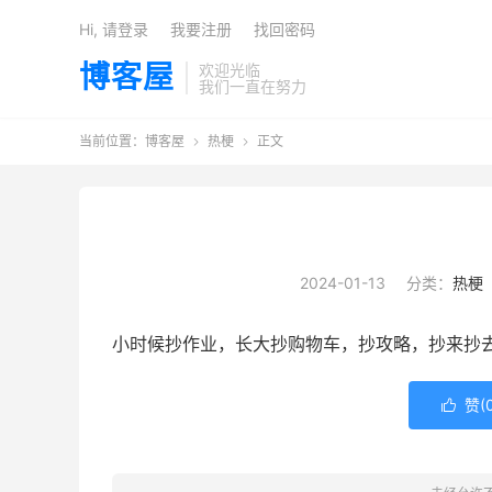
Hi, 请登录
我要注册
找回密码
博客屋
欢迎光临
我们一直在努力
当前位置：
博客屋
热梗
正文


2024-01-13
分类：
热梗
小时候抄作业，长大抄购物车，抄攻略，抄来抄
赞(
