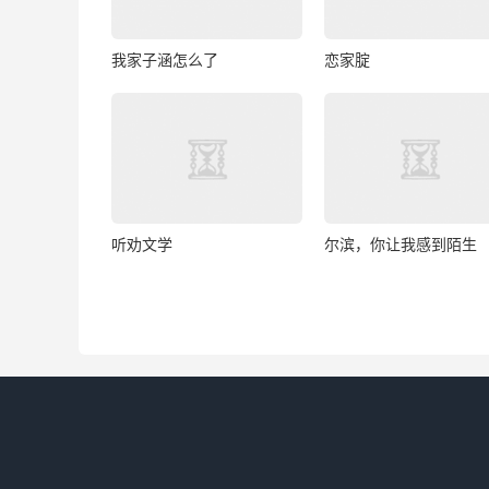
我家子涵怎么了
恋家腚
听劝文学
尔滨，你让我感到陌生