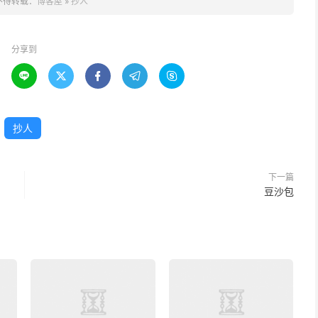
不得转载：
博客屋
»
抄人
分享到





抄人
下一篇
豆沙包