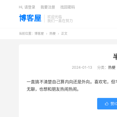
Hi, 请登录
我要注册
找回密码
博客屋
欢迎光临
我们一直在努力
当前位置：
博客屋
热梗
正文


2024-01-13
分类：
热梗
一直搞不清楚自己算内向还是外向。喜欢宅，但
无聊，也想和朋友热闹热闹。
赞(
