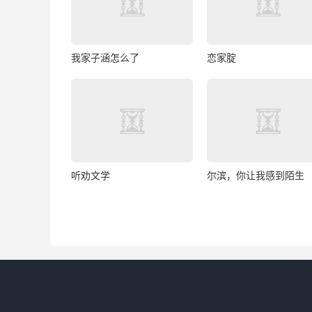
我家子涵怎么了
恋家腚
听劝文学
尔滨，你让我感到陌生