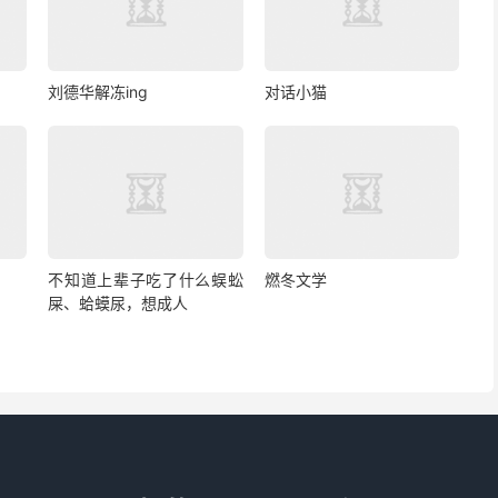
刘德华解冻ing
对话小猫
不知道上辈子吃了什么蜈蚣
燃冬文学
屎、蛤蟆尿，想成人