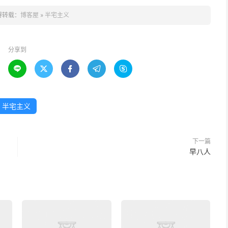
得转载：
博客屋
»
半宅主义
分享到





半宅主义
下一篇
早八人