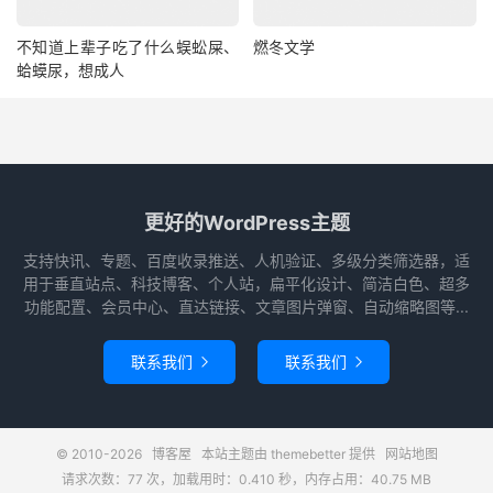
不知道上辈子吃了什么蜈蚣屎、
燃冬文学
蛤蟆尿，想成人
更好的WordPress主题
支持快讯、专题、百度收录推送、人机验证、多级分类筛选器，适
用于垂直站点、科技博客、个人站，扁平化设计、简洁白色、超多
功能配置、会员中心、直达链接、文章图片弹窗、自动缩略图等...
联系我们
联系我们


© 2010-2026
博客屋
本站主题由
themebetter
提供
网站地图
请求次数：77 次，加载用时：0.410 秒，内存占用：40.75 MB