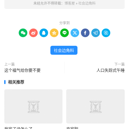
未经允许不得转载：
博客屋
»
社会边角料
分享到









社会边角料
上一篇
下一篇
这个福气给你要不要
人口失踪式午睡
相关推荐
我家子涵怎么了
恋家腚