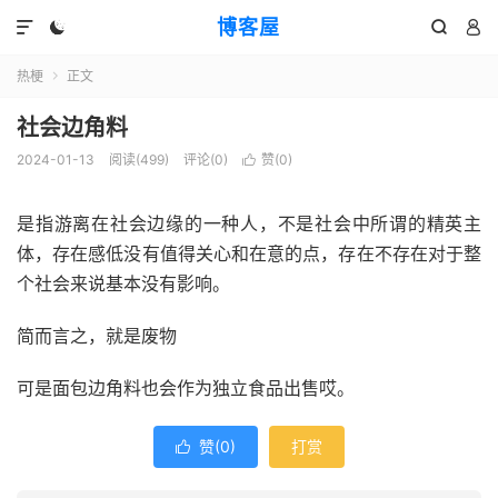
博客屋




热梗
正文

社会边角料
2024-01-13
阅读(499)
评论(0)
赞(
0
)

是指游离在社会边缘的一种人，不是社会中所谓的精英主
体，存在感低没有值得关心和在意的点，存在不存在对于整
个社会来说基本没有影响。
简而言之，就是废物
可是面包边角料也会作为独立食品出售哎。
赞(
0
)
打赏
