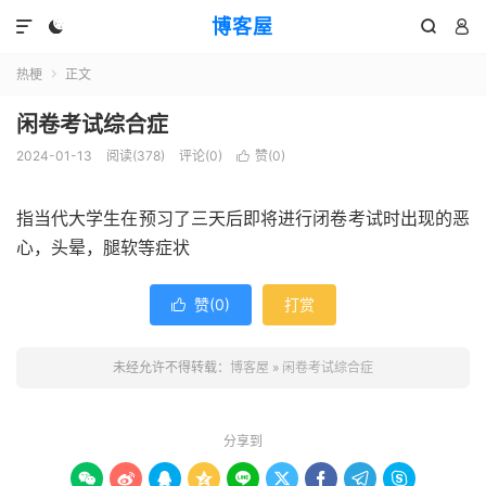
博客屋




热梗
正文

闲卷考试综合症
2024-01-13
阅读(378)
评论(0)
赞(
0
)

指当代大学生在预习了三天后即将进行闭卷考试时出现的恶
心，头晕，腿软等症状
赞(
0
)
打赏

未经允许不得转载：
博客屋
»
闲卷考试综合症
分享到








