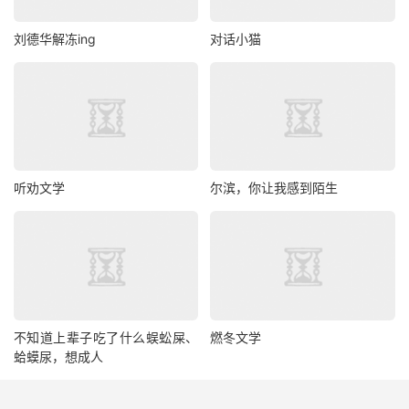
刘德华解冻ing
对话小猫
听劝文学
尔滨，你让我感到陌生
不知道上辈子吃了什么蜈蚣屎、
燃冬文学
蛤蟆尿，想成人