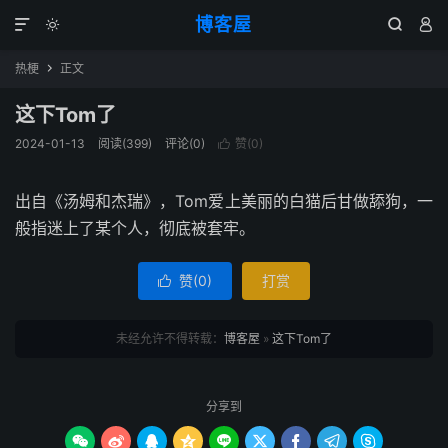
博客屋




热梗
正文

这下Tom了
2024-01-13
阅读(399)
评论(0)
赞(
0
)

出自《汤姆和杰瑞》，Tom爱上美丽的白猫后甘做舔狗，一
般指迷上了某个人，彻底被套牢。
赞(
0
)
打赏

未经允许不得转载：
博客屋
»
这下Tom了
分享到








