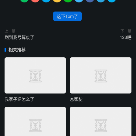
这下Tom了
上一篇
下一篇
刷到我号算废了
123睡
相关推荐
我家子涵怎么了
恋家腚