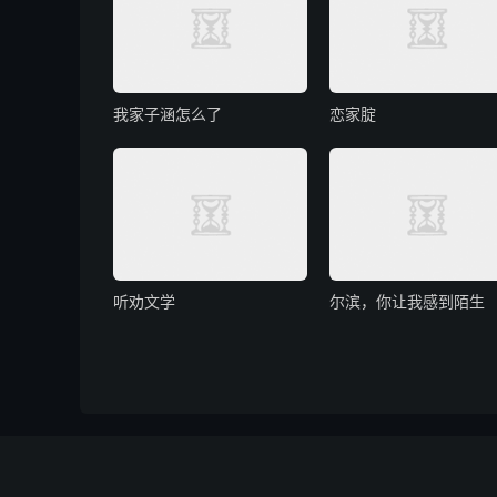
我家子涵怎么了
恋家腚
听劝文学
尔滨，你让我感到陌生