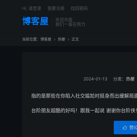
Hi, 请登录
我要注册
找回密码
博客屋
欢迎光临
我们一直在努力
当前位置：
博客屋
热梗
正文


2024-01-13
分类：
热梗
指的是那些在你陷入社交尴尬时挺身而出缓解局
台阶朋友超酷的好吗！跟我一起说 谢谢你台阶侠
赞(
