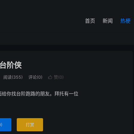
首页
新闻
热梗
台阶侠
阅读(355)
评论(0)
赞(
0
)

面给你找台阶跑路的朋友。拜托有一位
！
0
)
打赏