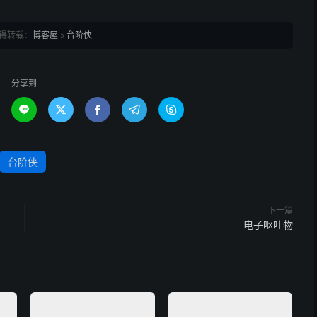
得转载：
博客屋
»
台阶侠
分享到





台阶侠
下一篇
电子呕吐物