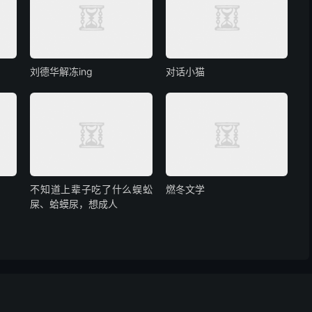
刘德华解冻ing
对话小猫
不知道上辈子吃了什么蜈蚣
燃冬文学
屎、蛤蟆尿，想成人