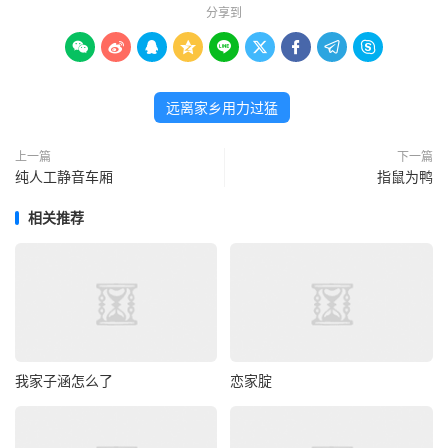
分享到









远离家乡用力过猛
上一篇
下一篇
纯人工静音车厢
指鼠为鸭
相关推荐
我家子涵怎么了
恋家腚