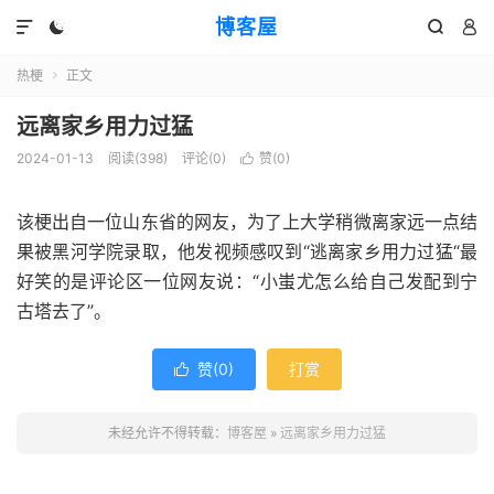
博客屋




热梗
正文

远离家乡用力过猛
2024-01-13
阅读(398)
评论(0)
赞(
0
)

该梗出自一位山东省的网友，为了上大学稍微离家远一点结
果被黑河学院录取，他发视频感叹到“逃离家乡用力过猛“最
好笑的是评论区一位网友说：“小蚩尤怎么给自己发配到宁
古塔去了”。
赞(
0
)
打赏

未经允许不得转载：
博客屋
»
远离家乡用力过猛