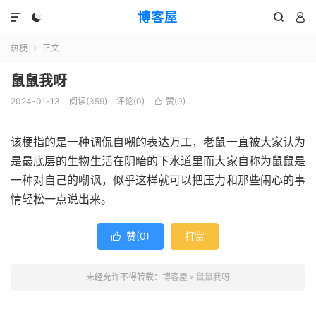
博客屋




热梗
正文

鼠鼠我呀
2024-01-13
阅读(359)
评论(0)
赞(
0
)

该梗指的是一种调侃自嘲的表达万工，老鼠一直被大家认为
是最底层的生物生活在阴暗的下水道里而大家自称为鼠鼠是
一种对自己的嘲讽，似乎这样就可以把压力和那些闹心的事
情轻松一点说出来。
赞(
0
)
打赏

未经允许不得转载：
博客屋
»
鼠鼠我呀