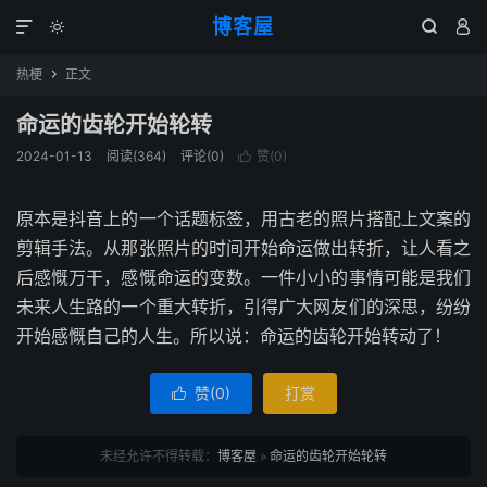
博客屋




热梗
正文

命运的齿轮开始轮转
2024-01-13
阅读(364)
评论(0)
赞(
0
)

原本是抖音上的一个话题标签，用古老的照片搭配上文案的
剪辑手法。从那张照片的时间开始命运做出转折，让人看之
后感慨万干，感慨命运的变数。一件小小的事情可能是我们
未来人生路的一个重大转折，引得广大网友们的深思，纷纷
开始感慨自己的人生。所以说：命运的齿轮开始转动了！
赞(
0
)
打赏

未经允许不得转载：
博客屋
»
命运的齿轮开始轮转