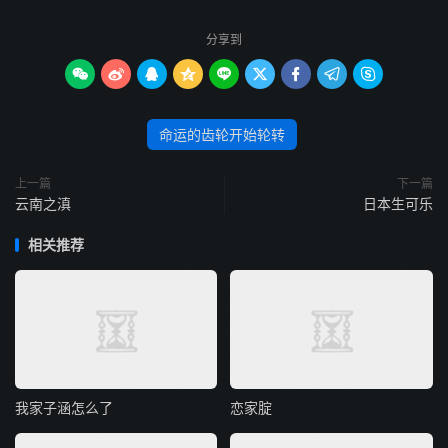
分享到









命运的齿轮开始轮转
上一篇
下一篇
云南之滇
日本生可乐
相关推荐
我家子涵怎么了
恋家腚