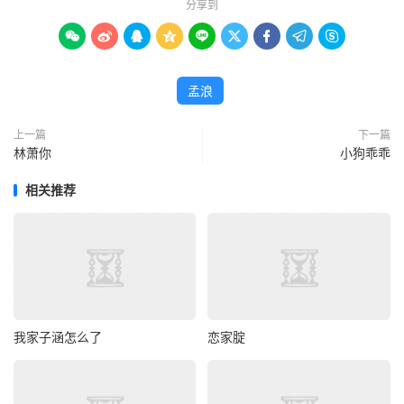
分享到









孟浪
上一篇
下一篇
林萧你
小狗乖乖
相关推荐
我家子涵怎么了
恋家腚