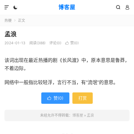
博客屋




热梗
正文

孟浪
2024-01-13
阅读(388)
评论(0)
赞(
0
)

该词出现在最近热播的剧《长风渡》中，原本意思是鲁莽，
不着边际，
网络中一般指比较轻浮，言行不当，有“流氓”的意思。
赞(
0
)
打赏

未经允许不得转载：
博客屋
»
孟浪