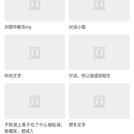
刘德华解冻ing
对话小猫
听劝文学
尔滨，你让我感到陌生
不知道上辈子吃了什么蜈蚣屎、
燃冬文学
蛤蟆尿，想成人