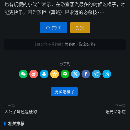
也有玩梗的小伙伴表示，在浴室蒸汽最多的时候吃橙子，才
能更快乐，因为蒸橙（真诚）是永远的必杀技•⋯
赞(
0
)
打赏

未经允许不得转载：
博客屋
»
洗澡吃橙子
分享到









洗澡吃橙子
上一篇
下一篇
人死了嘴还是硬的
阳光抑郁症
相关推荐