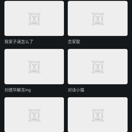
我家子涵怎么了
恋家腚
刘德华解冻ing
对话小猫