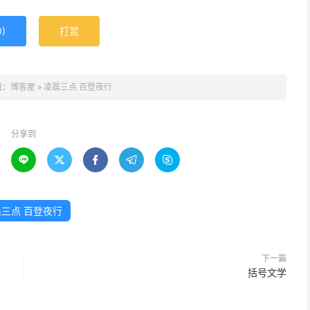
0
)
打赏
载：
博客屋
»
凌晨三点 百登夜行
分享到





三点 百登夜行
下一篇
括号文学