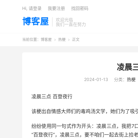
Hi, 请登录
我要注册
找回密码
博客屋
欢迎光临
我们一直在努力
当前位置：
博客屋
热梗
正文


凌晨三
2024-01-13
分类：
热梗
凌晨三点 百登夜行
该梗出自情感大师们的毒鸡汤文学，她们为了吸
纷纷使用同一句式作为开头：凌晨三点，我把7
“百登夜行”，凌晨三点，要不咱们一起去街上捡