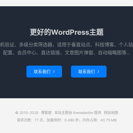
更好的WordPress主题
机验证、多级分类筛选器，适用于垂直站点、科技博客、个人站
配置、会员中心、直达链接、文章图片弹窗、自动缩略图等...
联系我们
联系我们


© 2010-2026
博客屋
本站主题由
themebetter
提供
网站地图
请求次数：77 次，加载用时：0.480 秒，内存占用：40.75 MB