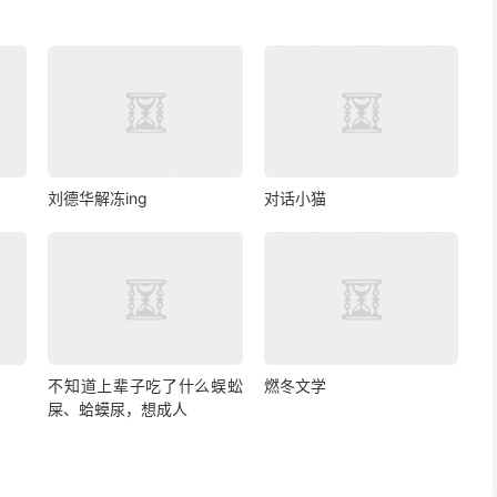
刘德华解冻ing
对话小猫
不知道上辈子吃了什么蜈蚣
燃冬文学
屎、蛤蟆尿，想成人