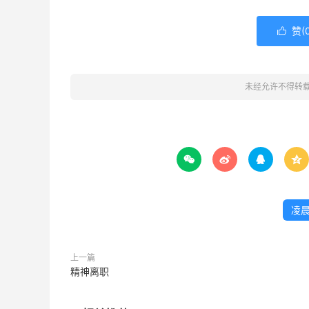
赞(

未经允许不得转




凌晨
上一篇
精神离职