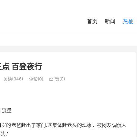
首页
新闻
热梗
点 百登夜行
阅读(346)
评论(0)
赞(
0
)

引流量
口岁的老爸赶出了家门.这集体赶老头的现象，被网友调侃为
老头？