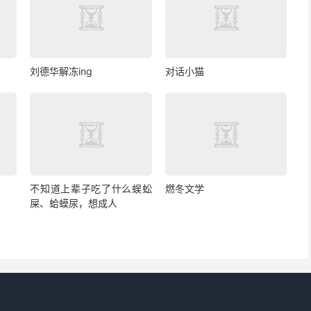
刘德华解冻ing
对话小猫
不知道上辈子吃了什么蜈蚣
燃冬文学
屎、蛤蟆尿，想成人