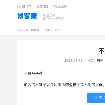
Hi, 请登录
我要注册
找回密码
博客屋
欢迎光临
我们一直在努力
当前位置：
博客屋
热梗
正文


不
2024-01-13
分类：
热梗
不叠被子教
形容信奉被子就是用来盖的叠被子是无用的人群
赞(
