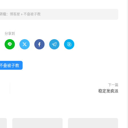
转载：
博客屋
»
不叠被子教
分享到





不叠被子教
下一篇
稳定发疯派