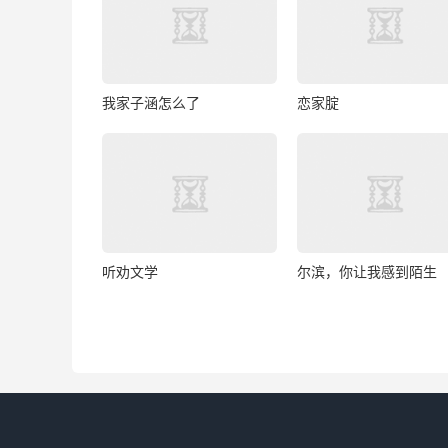
我家子涵怎么了
恋家腚
听劝文学
尔滨，你让我感到陌生