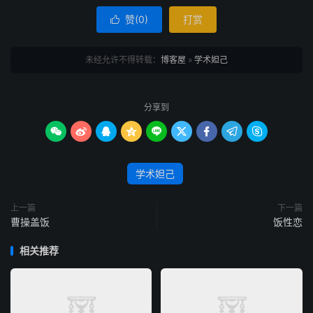
赞(
0
)
打赏

未经允许不得转载：
博客屋
»
学术妲己
分享到









学术妲己
上一篇
下一篇
曹操盖饭
饭性恋
相关推荐