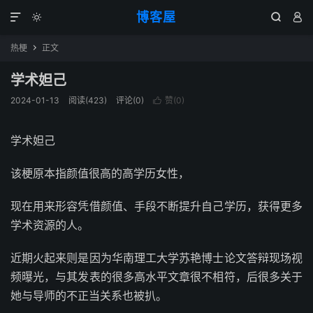
博客屋




热梗
正文

学术妲己
2024-01-13
阅读(423)
评论(0)
赞(
0
)

学术妲己
该梗原本指颜值很高的高学历女性，
现在用来形容凭借颜值、手段不断提升自己学历，获得更多
学术资源的人。
近期火起来则是因为华南理工大学苏艳博士论文答辩现场视
频曝光，与其发表的很多高水平文章很不相符，后很多关于
她与导师的不正当关系也被扒。