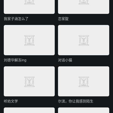
我家子涵怎么了
恋家腚
刘德华解冻ing
对话小猫
听劝文学
尔滨，你让我感到陌生