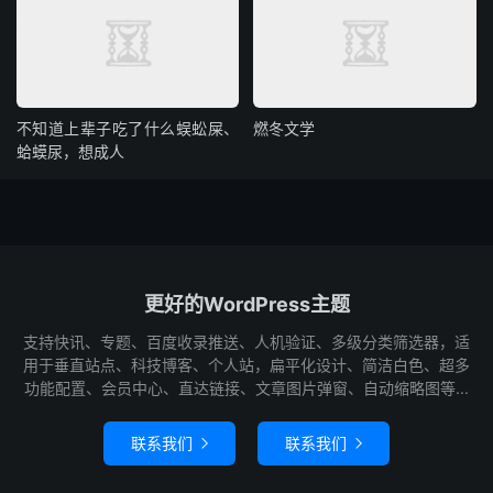
不知道上辈子吃了什么蜈蚣屎、
燃冬文学
蛤蟆尿，想成人
更好的WordPress主题
支持快讯、专题、百度收录推送、人机验证、多级分类筛选器，适
用于垂直站点、科技博客、个人站，扁平化设计、简洁白色、超多
功能配置、会员中心、直达链接、文章图片弹窗、自动缩略图等...
联系我们
联系我们

