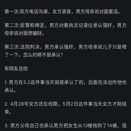
第一次:双方电话沟通，女方录音，男方母亲说对面套话。
第二次:民警和稀泥，男方对着执法记录仪承认强奸，男方
母亲说对面想骗财。
第三次:法院判决，男方承认强奸，男方母亲说儿子只是嗯
了一下。怎么的嗯不是承认？
有网友总结
1. 男方在5.2这件事当天就是承认了的，后面在派出所他也
承认。
2. 4月28号女方还在经期，5月2日这件事当天女方才刚结
束。
3. 男方父母自己也承认男方把女生从13楼拖到了14楼，造