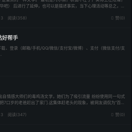
华吧） 后进行了延伸，也可以是描述事实，当下心理活动等总之，万
13
阅读(358)
赞(
0
)

建站好帮手
载、登录（邮箱/手机/QQ/微信/支付宝/微博）、支付（微信支付/支
.
梗出自情感大师们的毒鸡汤文学，她们为了吸引流量 纷纷使用同一句式
把7口岁的老爸赶出了家门.这集体赶老头的现象，被网友调侃为“百登
咱们一起去街上捡老头？
13
阅读(347)
赞(
0
)
