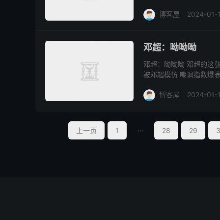
此类人主要参考日常一起
博客屋
2024-01-
邓超：呦呦呦
邓超：呦呦呦 邓超的这
被邓超模仿 嘲讽指数爆
盖了自己是柠檬精的事实
博客屋
2024-01-
上一页
1
···
28
29