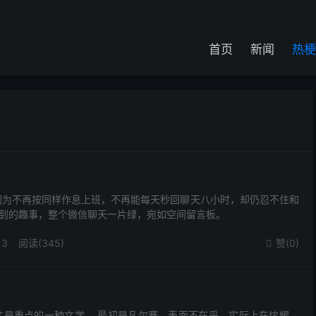
首页
新闻
热梗
因为不再按同样作息上班，不再能每天秒回聊天八小时，却仍忍不住和
到的趣事，整个微信聊天一片绿，宛如空间留言板。
13
阅读(345)
赞(
0
)

才是重点的一种文学。 最初是凡尔赛，表面不在乎，实际上在炫耀，