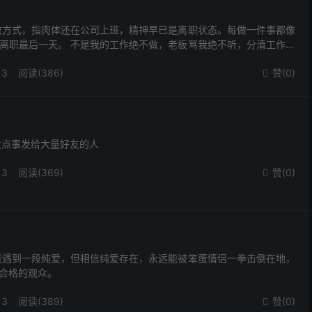
救方式，指肉体还在公司上班，精神早已是离职状态。每做一件事都像
离职最后一天。 不是我的工作绝不做，老板骂我绝不听，分清工作和
！
13
阅读(386)
赞(
0
)

大点事发给大量好友的人
13
阅读(369)
赞(
0
)

能遇到一段纯爱，但相信纯爱存在，永远能被笨蛋情侣一拳击倒在地，
合格的观众。
13
阅读(389)
赞(
0
)
