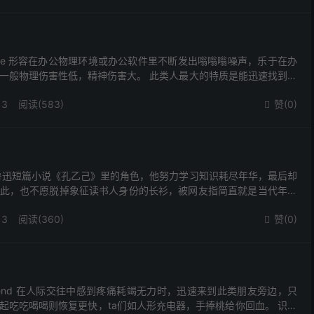
league 形容在办公物理环境或办公软件里不断发出嗡嗡嗡噪声，乐于在办
一般物理伤害性低，精神伤害大。 此类人最大的特质是能迅速找到腐
打成一片，彼此利用，犹如苍蝇找sh...
13
阅读(583)
赞(
0
)

鲁迅短篇小说《孔乙己》里的角色，他努力学习知识耗尽年华，最后却
此，也不愿脱掉象征读书人身份的长衫，被网友指简直就是当代年轻
有人付出了那么多的努力以后能接受自己从事一份相对来说...
13
阅读(360)
赞(
0
)

 Friend 在人际交往中感到疼痛耗竭无力时，迅速来到此类朋友旁边，只
起吃吃喝喝则恢复更快，ta们如人形充电器，手捧桃给你回血。 识别