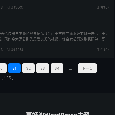
说废话的密集程度。
13
阅读(500)
赞(
0
)

张表情包出自李晨的经典梗”春泥” 由于李晨在猜歌环节过于自信，于是
表，现如今大家看到秀恩爱之类的视频，就会发超哥这张表情包，既掩
，又阴阳怪气了一波
13
阅读(428)
赞(
0
)

30
31
32
33
34
...
下一页
共 36 页