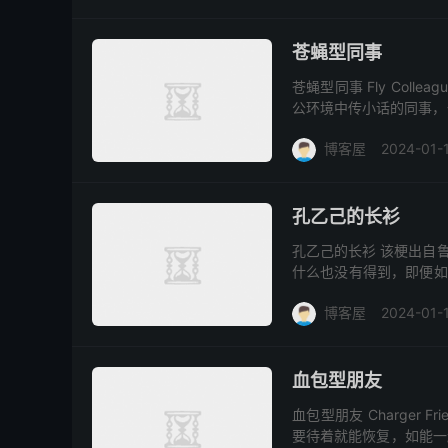
苍蝇型同事
苍蝇型同事 Fly Col
公环境中传小话的同事，
坏的人事物，并能迅速和其
博客屋
2024-01-
孔乙己的长衫
孔乙己的长衫 该梗出自
什么也没有得到，即便如
人找工作的现状，毕竟没
博客屋
2024-01-
血包型朋友
血包型朋友 Charger
要待着就能恢复，如能一