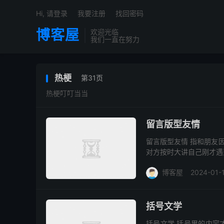
Hi, 请登录
我要注册
找回密码
博客屋
欢迎光临
我们一直在努力
热梗
第31页
热梗叮叮当当
留言版型友情
留言版型友情 指和朋友
对方按时大讲自己刚才遇
博客屋
2024-01-
括号文学
括号文学 括号里的内容