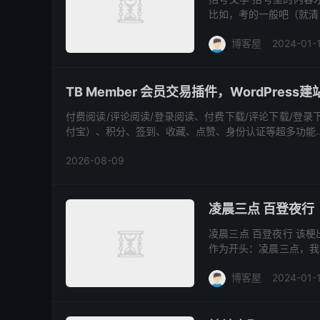
比如，考的一般吧（就清
物皆可括号里。
博客屋
2024-01-
TB Member 会员交易插件，WordPress
付费阅读/评论阅读/登录阅读、付费下载/评论下载/登录下
付宝）、积分、签到、收藏、点赞、身份认证等超多功能..
2026-08-09
凌晨三点 百登夜行
凌晨三点 百登夜行 该
作为开头：凌晨三点，我
夜行”，凌晨三点，要不
博客屋
2024-01-