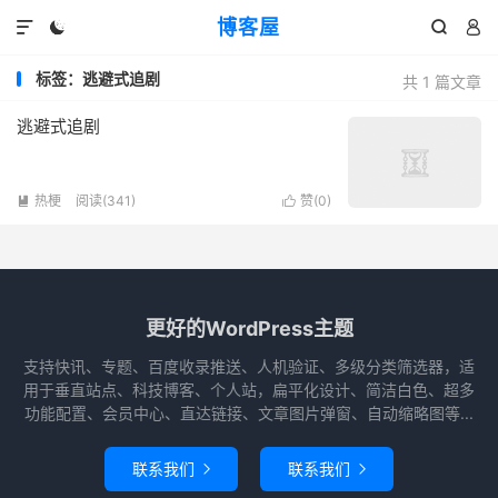
博客屋




标签：逃避式追剧
共 1 篇文章
逃避式追剧
热梗
阅读(341)
赞(
0
)


更好的WordPress主题
支持快讯、专题、百度收录推送、人机验证、多级分类筛选器，适
用于垂直站点、科技博客、个人站，扁平化设计、简洁白色、超多
功能配置、会员中心、直达链接、文章图片弹窗、自动缩略图等...
联系我们
联系我们

