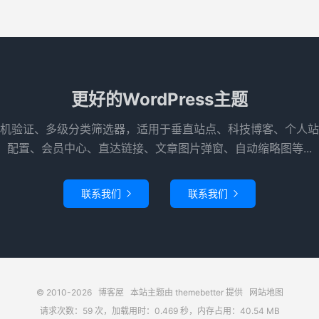
更好的WordPress主题
机验证、多级分类筛选器，适用于垂直站点、科技博客、个人站
配置、会员中心、直达链接、文章图片弹窗、自动缩略图等...
联系我们
联系我们


© 2010-2026
博客屋
本站主题由
themebetter
提供
网站地图
请求次数：59 次，加载用时：0.469 秒，内存占用：40.54 MB