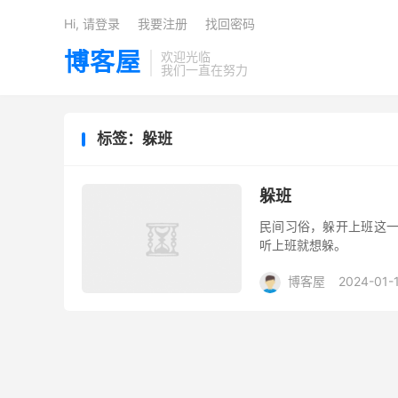
Hi, 请登录
我要注册
找回密码
博客屋
欢迎光临
我们一直在努力
标签：躲班
躲班
民间习俗，躲开上班这一
听上班就想躲。
博客屋
2024-01-