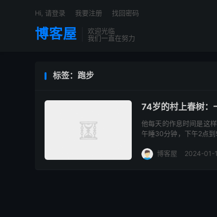
Hi, 请登录
我要注册
找回密码
博客屋
欢迎光临
我们一直在努力
标签：跑步
74岁的村上春树：
他每天的作息时间是这样
午睡30分钟，下午2点
书、听音乐，9点准时上床
博客屋
2024-01-