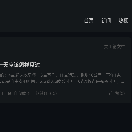
首页
新闻
热梗
共 1 篇文章
一天应该怎样度过
的：4点起床吃早餐，5点写作，11点运动，跑步10公里，下午1点，
到5点是自由支配时间，5点到6点晚饭时间，6点到9点是充盈时间，读
睡觉，接着第二天4点起床进行新的一天。 ...
14
自我成长
阅读(1405)
赞(
0
)

